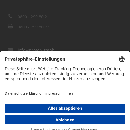
0800 - 299 80 21
0800 - 299 80 22
info@proton.gmbh
Download
Stellenangebote
Impressum
Datenschutz
© 2018 proton Service GmbH