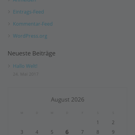
Eintrags-Feed
Kommentar-Feed
WordPress.org
Neueste Beiträge
Hallo Welt!
24. Mai 2017
August 2026
M
D
M
D
F
S
S
1
2
6
3
4
5
7
8
9